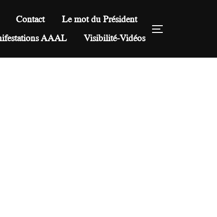
Contact
Le mot du Président
PERMUTER 
nifestations AAAL
Visibilité-Vidéos