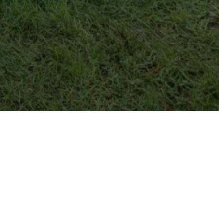
blements!Merci Mr.F.