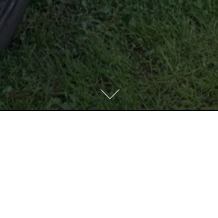
Descendre
au
contenu
DERNIERS ARTICLES
nvivialité et d’échanges dans ces rassem