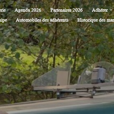
rie
Agenda 2026
Partenaires 2026
Adhérer
uipe
Automobiles des adhérents
Historique des ma